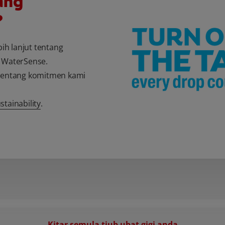
ang
?
ih lanjut tentang
A WaterSense.
 tentang komitmen kami
tainability
.
Kitar semula tiub ubat gigi anda