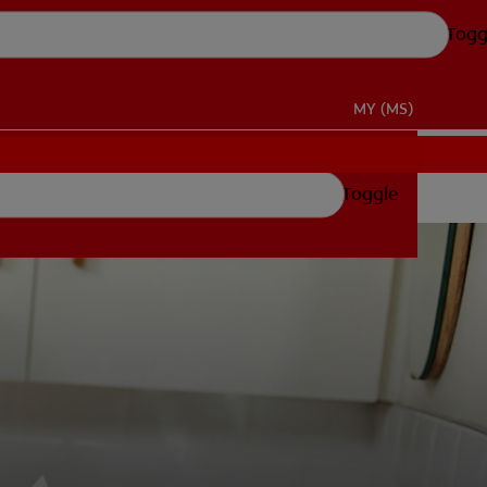
Togg
MY (MS)
Toggle