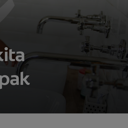
ita
mpak