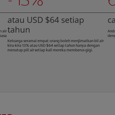
atau USD $64 setiap
c
tahun
 air
Anda
masa
deng
Keluarga seramai empat orang boleh menjimatkan bil air
kira-kira 13% atau USD $64 setiap tahun hanya dengan
menutup pili air setiap kali mereka memberus gigi.