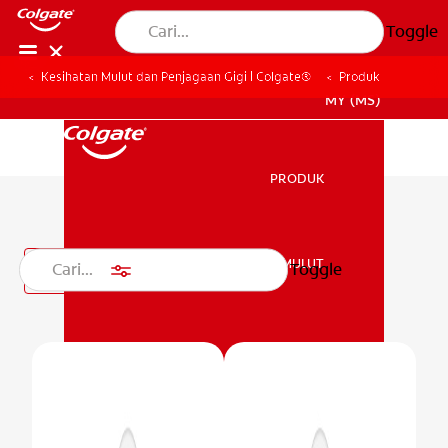
Toggle
Kesihatan Mulut dan Penjagaan Gigi | Colgate®
Produk
MY (MS)
PRODUK
PRODUK
Produk Pemutih Gigi
KESIHATAN MULUT
Toggle
Penapis
KESIHATAN MULUT
MISI
PENILAIAN KESIHATAN MULUT
MISI