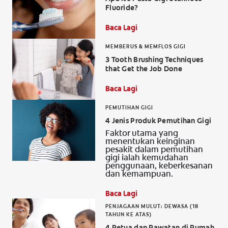
Fluoride?
PENILAIAN KESIHATAN MULUT
Baca Lagi
MEMBERUS & MEMFLOS GIGI
3 Tooth Brushing Techniques
MY (MS)
that Get the Job Done
Baca Lagi
PEMUTIHAN GIGI
4 Jenis Produk Pemutihan Gigi
Faktor utama yang
menentukan keinginan
pesakit dalam pemutihan
gigi ialah kemudahan
penggunaan, keberkesanan
dan kemampuan.
Baca Lagi
PENJAGAAN MULUT: DEWASA (18
TAHUN KE ATAS)
4 Petua dan Rawatan di Rumah