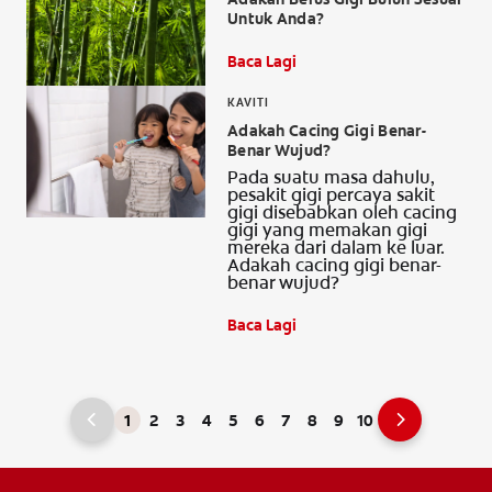
Untuk Anda?
Baca Lagi
KAVITI
Adakah Cacing Gigi Benar-
Benar Wujud?
Pada suatu masa dahulu,
pesakit gigi percaya sakit
gigi disebabkan oleh cacing
gigi yang memakan gigi
mereka dari dalam ke luar.
Adakah cacing gigi benar-
benar wujud?
Baca Lagi
1
2
3
4
5
6
7
8
9
10