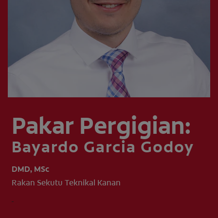
PENILAIAN KESIHATAN MULUT
MY (MS)
Pakar Pergigian:
Bayardo Garcia Godoy
DMD, MSc
Rakan Sekutu Teknikal Kanan