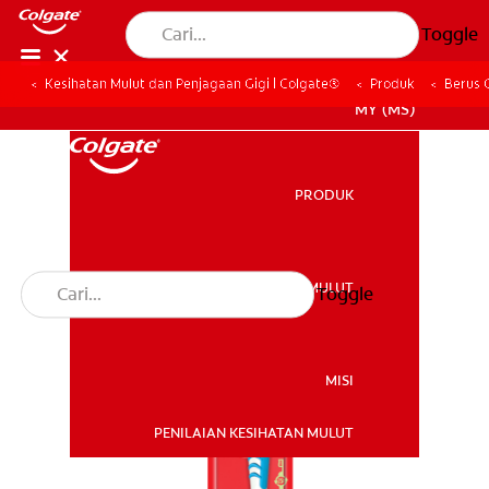
Toggle
Kesihatan Mulut dan Penjagaan Gigi | Colgate®
Produk
Berus 
MY (MS)
PRODUK
PRODUK
KESIHATAN MULUT
Toggle
KESIHATAN MULUT
MISI
PENILAIAN KESIHATAN MULUT
MISI