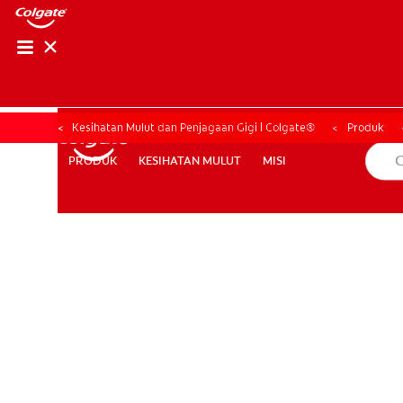
PENILAIAN KESIHAT
PENILAIAN KESI
Kesihatan Mulut dan Penjagaan Gigi | Colgate®
Produk
KESIHATAN MULUT
MISI
PRODUK
PRODUK
KESIHATAN MULUT
MISI
MY (MS)