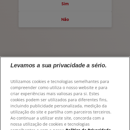
CONTACTE-NOS
Sim
AVALIAÇÃO DE SAÚDE ORAL
PT (PT)
CORRESPONDÊNCIA DE PRODUTOS
Não
ColgateProfissional.pt
PARA PROFISSIONAIS
PT (PT)
Levamos a sua privacidade a sério.
Utilizamos cookies e tecnologias semelhantes para
compreender como utiliza o nosso website e para
criar experiências mais valiosas para si. Estes
cookies podem ser utilizados para diferentes fins,
incluindo publicidade personalizada, medição da
utilização do site e partilha com parceiros terceiros.
Ao continuar a utilizar este site, concorda com a
© 2026 Colgate-Palmolive Company. Todos os direitos
nossa utilização de cookies e tecnologias
reservados.