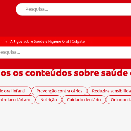
ÚDE ORAL
CORRESPONDÊNCIA DE PRODUTOS
SAÚDE ORAL
CORRESPONDÊNCIA DE PRODUTOS
Artigos sobre Saúde e Higiene Oral | Colgate
os os conteúdos sobre saúde 
e oral infantil
Prevenção contra cáries
Reduzir a sensibilid
trolar o tártaro
Nutrição
Cuidado dentário
Ortodonti