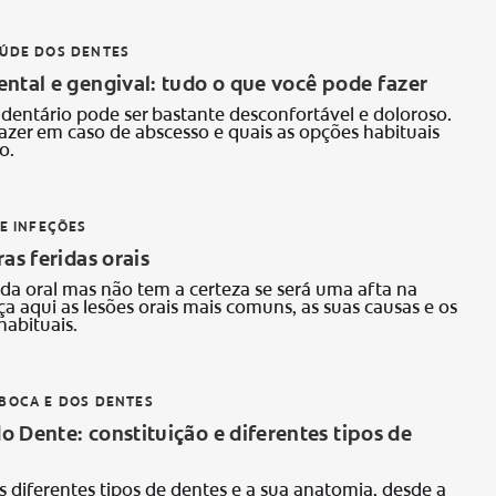
AÚDE DOS DENTES
ntal e gengival: tudo o que você pode fazer
dentário pode ser bastante desconfortável e doloroso.
azer em caso de abscesso e quais as opções habituais
o.
 E INFEÇÕES
ras feridas orais
da oral mas não tem a certeza se será uma afta na
 aqui as lesões orais mais comuns, as suas causas e os
habituais.
BOCA E DOS DENTES
 Dente: constituição e diferentes tipos de
s diferentes tipos de dentes e a sua anatomia, desde a