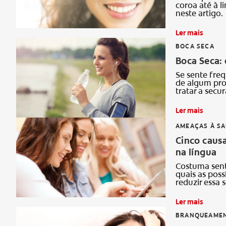
coroa até à l
neste artigo.
Ler mais
BOCA SECA
Boca Seca: 
Se sente fre
de algum pro
tratar a secu
Ler mais
AMEAÇAS À S
Cinco causa
na língua
Costuma sent
quais as poss
reduzir essa 
Ler mais
BRANQUEAMEN