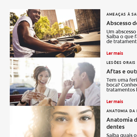
AMEAÇAS À S
Abscesso de
Um abscesso 
Saiba o que f
de tratament
Ler mais
LESÕES ORAIS
Aftas e out
Tem uma feri
boca? Conheça
tratamentos 
Ler mais
ANATOMIA DA 
Anatomia do
dentes
Saiba quais o