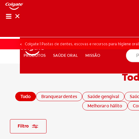
AVALIAÇÃO DE SA
AVALIAÇÃO DE 
Colgate | Pastas de dentes, escovas e recursos para higiene oral
SAÚDE ORAL
MISSÃO
PRODUTOS
PRODUTOS
SAÚDE ORAL
MISSÃO
Tod
PARA PROFISSIONAIS
PT (PT)
Tudo
Branquear dentes
Saúde gengival
Saúd
Melhorar o hálito
Con
Filtro