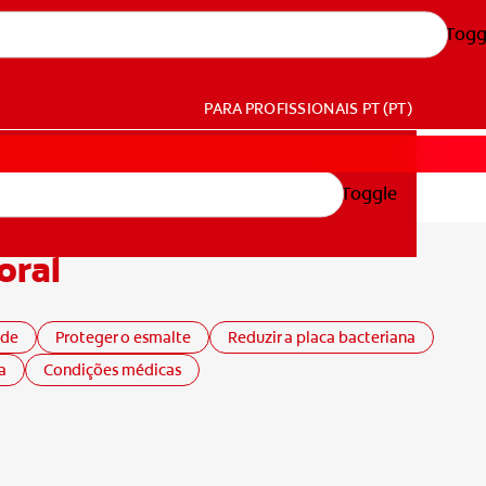
Togg
PARA PROFISSIONAIS
PT (PT)
Toggle
oral
ade
Proteger o esmalte
Reduzir a placa bacteriana
a
Condições médicas