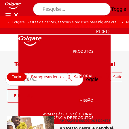
Toggle
Colgate | Pastas de dentes, escovas e recursos para higiene oral
Ar
PARA PROFISSIONAIS
PT (PT)
PRODUTOS
PRODUTOS
Todos os conteúdos sobre saúde oral
SAÚDE ORAL
Tudo
Branquear dentes
Saúde gengival
Saúde or
Toggle
SAÚDE ORAL
Filtro
MISSÃO
AVALIAÇÃO DE SAÚDE ORAL
MISSÃO
CORRESPONDÊNCIA DE PRODUTOS
AMEAÇAS À SAÚDE DOS DENTES
Abscesso dental e gengival: