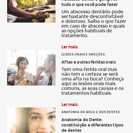
tudo o que você pode fazer
AVALIAÇÃO DE SAÚDE ORAL
Um abscesso dentário pode
CORRESPONDÊNCIA DE PRODUTOS
ser bastante desconfortável
e doloroso. Saiba o que fazer
em caso de abscesso e quais
as opções habituais de
tratamento.
PARA PROFISSIONAIS
Ler mais
PT (PT)
LESÕES ORAIS E INFEÇÕES
Aftas e outras feridas orais
Tem uma ferida oral mas
não tem a certeza se será
uma afta na boca? Conheça
aqui as lesões orais mais
comuns, as suas causas e os
tratamentos habituais.
Ler mais
ANATOMIA DA BOCA E DOS DENTES
Anatomia do Dente:
constituição e diferentes tipos
de dentes