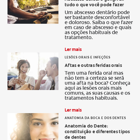
tudo o que você pode fazer
AVALIAÇÃO DE SAÚDE ORAL
Um abscesso dentário pode
CORRESPONDÊNCIA DE PRODUTOS
ser bastante desconfortável
e doloroso. Saiba o que fazer
em caso de abscesso e quais
as opções habituais de
tratamento.
PARA PROFISSIONAIS
Ler mais
PT (PT)
LESÕES ORAIS E INFEÇÕES
Aftas e outras feridas orais
Tem uma ferida oral mas
não tem a certeza se será
uma afta na boca? Conheça
aqui as lesões orais mais
comuns, as suas causas e os
tratamentos habituais.
Ler mais
ANATOMIA DA BOCA E DOS DENTES
Anatomia do Dente:
constituição e diferentes tipos
de dentes