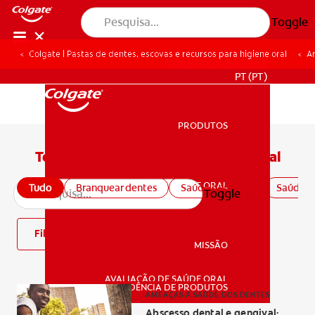
Toggle
Colgate | Pastas de dentes, escovas e recursos para higiene oral
Ar
PARA PROFISSIONAIS
PT (PT)
PRODUTOS
PRODUTOS
Todos os conteúdos sobre saúde oral
SAÚDE ORAL
Tudo
Branquear dentes
Saúde gengival
Saúde or
Toggle
SAÚDE ORAL
Filtro
MISSÃO
AVALIAÇÃO DE SAÚDE ORAL
MISSÃO
CORRESPONDÊNCIA DE PRODUTOS
AMEAÇAS À SAÚDE DOS DENTES
Abscesso dental e gengival: