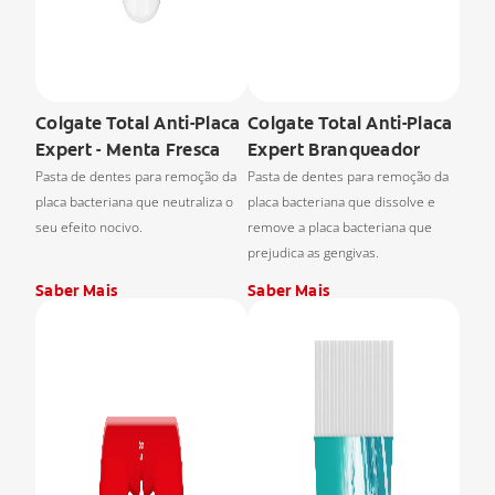
Colgate Total Anti-Placa
Colgate Total Anti-Placa
Expert - Menta Fresca
Expert Branqueador
Pasta de dentes para remoção da
Pasta de dentes para remoção da
placa bacteriana que neutraliza o
placa bacteriana que dissolve e
seu efeito nocivo.
remove a placa bacteriana que
prejudica as gengivas.
Saber Mais
Saber Mais