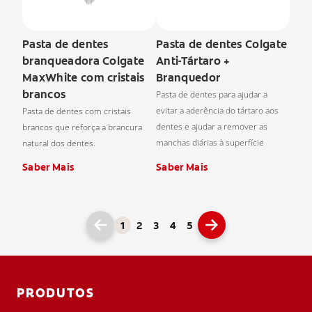
Pasta de dentes
Pasta de dentes Colgate
branqueadora Colgate
Anti-Tártaro +
MaxWhite com cristais
Branquedor
brancos
Pasta de dentes para ajudar a
evitar a aderência do tártaro aos
Pasta de dentes com cristais
dentes e ajudar a remover as
brancos que reforça a brancura
manchas diárias à superfície
natural dos dentes.
Saber Mais
Saber Mais
1
2
3
4
5
PRODUTOS