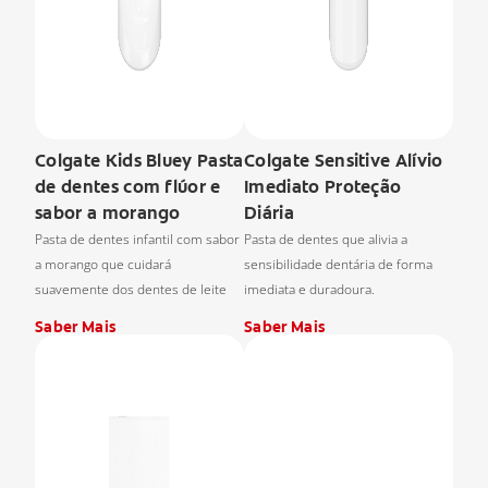
Colgate Kids Bluey Pasta
Colgate Sensitive Alívio
de dentes com flúor e
Imediato Proteção
sabor a morango
Diária
Pasta de dentes infantil com sabor
Pasta de dentes que alivia a
a morango que cuidará
sensibilidade dentária de forma
suavemente dos dentes de leite
imediata e duradoura.
Saber Mais
Saber Mais