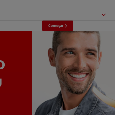
Começar
o
u