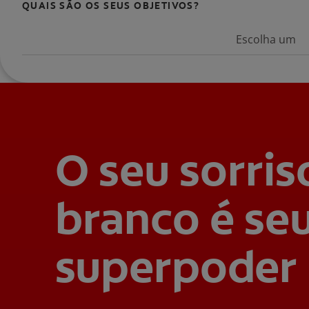
QUAIS SÃO OS SEUS OBJETIVOS?
Escolha um
O seu sorris
branco é se
superpoder