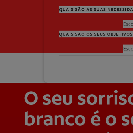
QUAIS SÃO AS SUAS NECESSID
Esc
QUAIS SÃO OS SEUS OBJETIVOS
Esc
O seu sorris
branco é o 