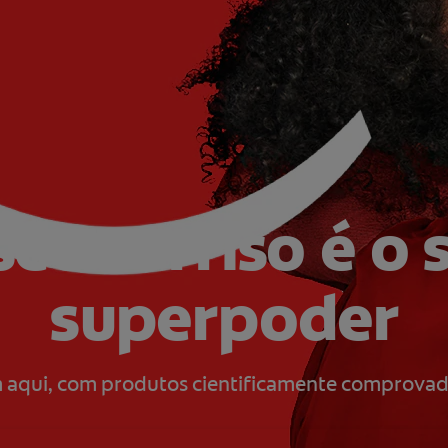
seu sorriso é o 
superpoder
aqui, com produtos cientificamente comprovados