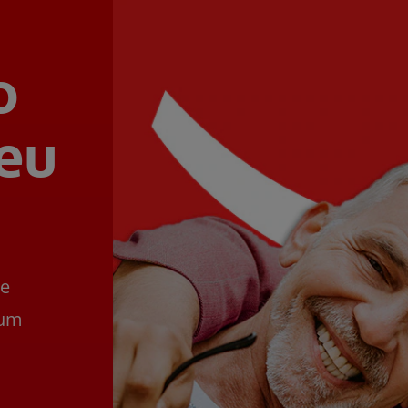
o
seu
se
 um