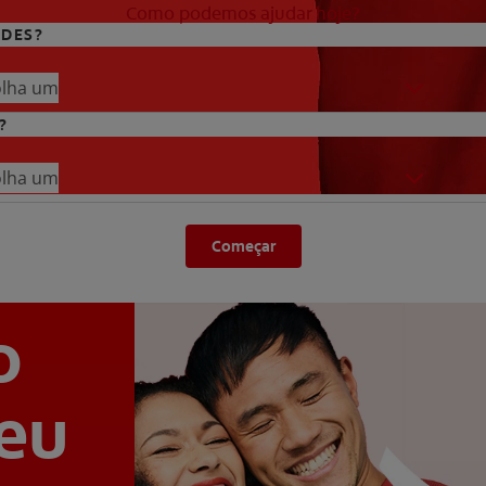
Como podemos ajudar hoje?
ADES?
olha um
?
olha um
Começar
o
seu