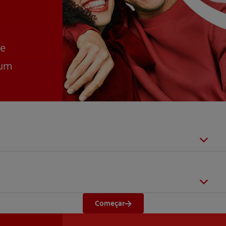
se
 um
Começar