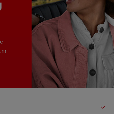
u
se
 um