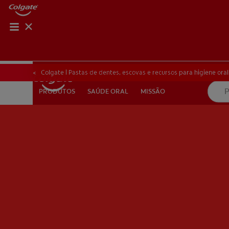
AVALIAÇÃO DE SA
AVALIAÇÃO DE 
Colgate | Pastas de dentes, escovas e recursos para higiene oral
SAÚDE ORAL
MISSÃO
PRODUTOS
PRODUTOS
SAÚDE ORAL
MISSÃO
PARA PROFISSIONAIS
PT (PT)