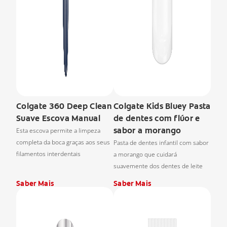
Colgate 360 Deep Clean
Colgate Kids Bluey Pasta
Suave Escova Manual
de dentes com flúor e
sabor a morango
Esta escova permite a limpeza
completa da boca graças aos seus
Pasta de dentes infantil com sabor
filamentos interdentais
a morango que cuidará
suavemente dos dentes de leite
Saber Mais
Saber Mais