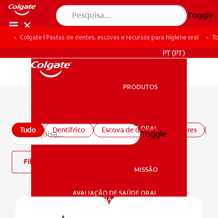
Toggle
Colgate | Pastas de dentes, escovas e recursos para higiene oral
To
PARA PROFISSIONAIS
PT (PT)
PRODUTOS
PRODUTOS
Todos os produtos
SAÚDE ORAL
Tudo
Dentífrico
Escova de dentes
Elixires
P
Toggle
SAÚDE ORAL
Filtro
MISSÃO
AVALIAÇÃO DE SAÚDE ORAL
MISSÃO
CORRESPONDÊNCIA DE PRODUTOS