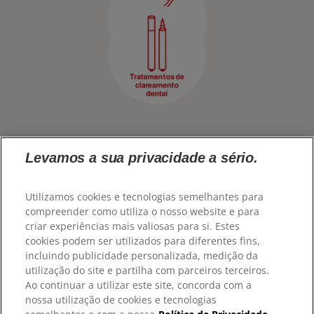
CONTACTE-NOS
AVALIAÇÃO DE SAÚDE ORAL
PT (PT)
CORRESPONDÊNCIA DE PRODUTOS
ColgateProfissional.pt
PARA PROFISSIONAIS
PT (PT)
Levamos a sua privacidade a sério.
Utilizamos cookies e tecnologias semelhantes para
compreender como utiliza o nosso website e para
criar experiências mais valiosas para si. Estes
cookies podem ser utilizados para diferentes fins,
incluindo publicidade personalizada, medição da
utilização do site e partilha com parceiros terceiros.
Ao continuar a utilizar este site, concorda com a
© 2026 Colgate-Palmolive Company. Todos os direitos
nossa utilização de cookies e tecnologias
reservados.