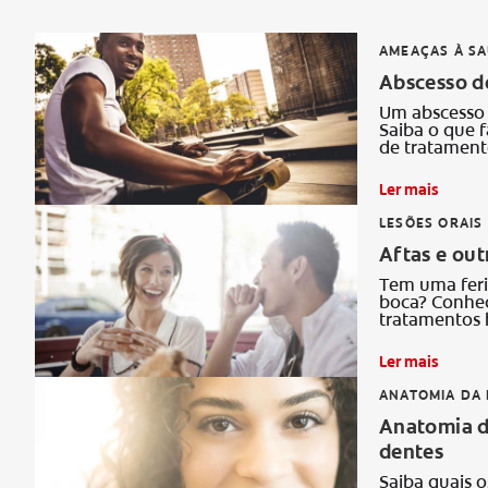
AMEAÇAS À S
Abscesso de
Um abscesso 
Saiba o que f
de tratament
Ler mais
LESÕES ORAIS
Aftas e out
Tem uma feri
boca? Conheça
tratamentos 
Ler mais
ANATOMIA DA 
Anatomia do
dentes
Saiba quais o