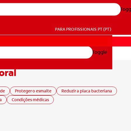
Togg
PARA PROFISSIONAIS
PT (PT)
Toggle
oral
ade
Proteger o esmalte
Reduzir a placa bacteriana
a
Condições médicas