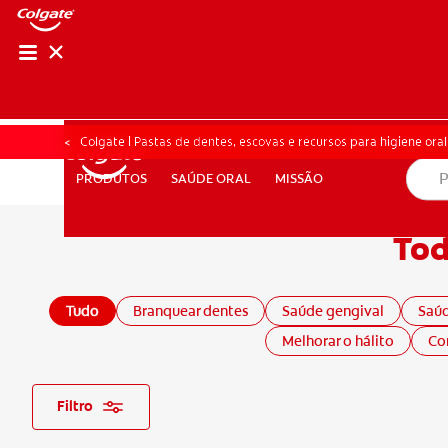
AVALIAÇÃO DE SA
AVALIAÇÃO DE 
Colgate | Pastas de dentes, escovas e recursos para higiene oral
SAÚDE ORAL
MISSÃO
PRODUTOS
PRODUTOS
SAÚDE ORAL
MISSÃO
Tod
PARA PROFISSIONAIS
PT (PT)
Tudo
Branquear dentes
Saúde gengival
Saúd
Melhorar o hálito
Con
Filtro