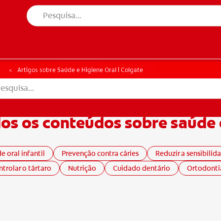
ÚDE ORAL
CORRESPONDÊNCIA DE PRODUTOS
SAÚDE ORAL
CORRESPONDÊNCIA DE PRODUTOS
Artigos sobre Saúde e Higiene Oral | Colgate
os os conteúdos sobre saúde 
e oral infantil
Prevenção contra cáries
Reduzir a sensibilid
trolar o tártaro
Nutrição
Cuidado dentário
Ortodonti