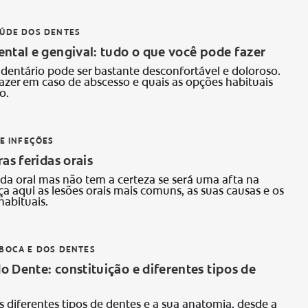
AÚDE DOS DENTES
ntal e gengival: tudo o que você pode fazer
dentário pode ser bastante desconfortável e doloroso.
azer em caso de abscesso e quais as opções habituais
o.
 E INFEÇÕES
ras feridas orais
da oral mas não tem a certeza se será uma afta na
 aqui as lesões orais mais comuns, as suas causas e os
habituais.
BOCA E DOS DENTES
 Dente: constituição e diferentes tipos de
s diferentes tipos de dentes e a sua anatomia, desde a