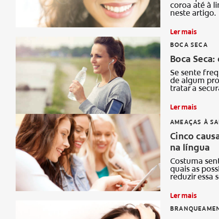
coroa até à l
neste artigo.
Ler mais
BOCA SECA
Boca Seca: 
Se sente fre
de algum pro
tratar a secu
Ler mais
AMEAÇAS À S
Cinco causa
na língua
Costuma sent
quais as poss
reduzir essa 
Ler mais
BRANQUEAMEN