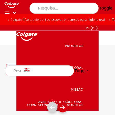
Toggle
Colgate | Pastas de dentes, escovas e recursos para higiene oral
To
PARA PROFISSIONAIS
PT (PT)
PRODUTOS
PRODUTOS
Produtos com receita
SAÚDE ORAL
Filtro
Toggle
SAÚDE ORAL
MISSÃO
AVALIAÇÃO DE SAÚDE ORAL
MISSÃO
CORRESPONDÊNCIA DE PRODUTOS