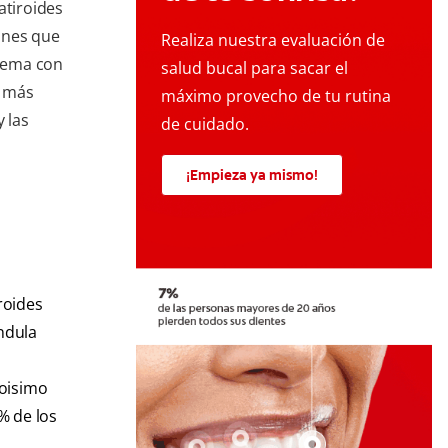
atiroides
ones que
Realiza nuestra evaluación de
lema con
salud bucal para sacar el
a más
máximo provecho de tu rutina
y las
de cuidado.
¡Empieza ya mismo!
roides
ándula
doisimo
% de los