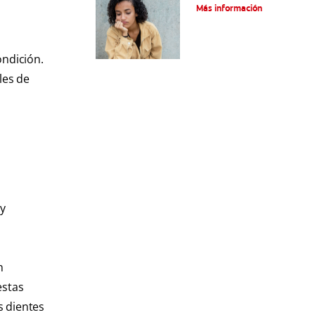
tratamientos
Más información
ondición.
les de
 y
n
estas
s dientes