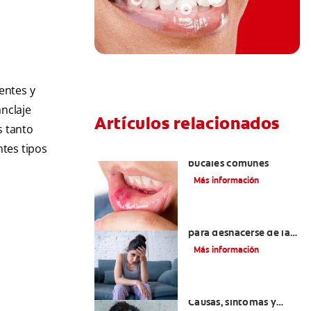
entes y
nclaje
Artículos relacionados
s tanto
ntes tipos
Ocho infecciones
bucales comunes
Más información
6 maneras naturales
para deshacerse de las
lesiones bucales
Más información
Queilitis angular:
Causas, síntomas y