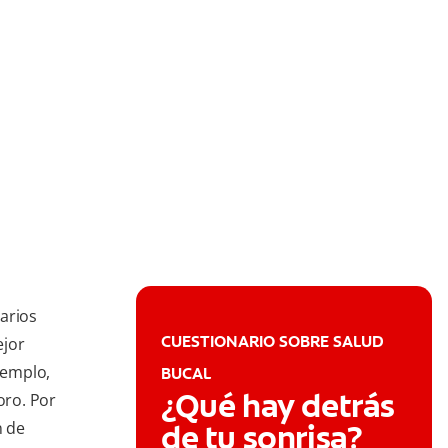
arios
CUESTIONARIO SOBRE SALUD
ejor
jemplo,
BUCAL
¿Qué hay detrás
oro. Por
n de
de tu sonrisa?