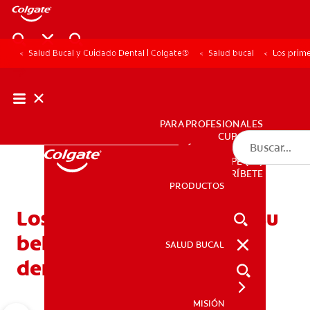
Salud Bucal y Cuidado Dental | Colgate®
Salud bucal
Los prim
PARA PROFESIONALES
CUPONES
DÓNDE COMPRAR
PE (ES)
SUSCRÍBETE
PRODUCTOS
PRODUCTOS
Los primeros dientes de su
bebé: ¿Debe usar crema
SALUD BUCAL
SALUD BUCAL
dental?
MISIÓN