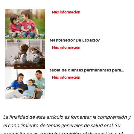
Su hijo tiene un mesiodens. ¿Y ahora?
Más información
¿Por Qué Su Hijo Podría Necesitar Un
Mantenedor De Espacio?
Más información
¿Qué diente sigue? Cómo usar una
tabla de dientes permanentes para
darle seguimiento a los nuevos dientes
Más información
de su hijo
La finalidad de este artículo es fomentar la comprensión y
el conocimiento de temas generales de salud oral. Su
propósito no es sustituir la opinión, el diagnóstico o el