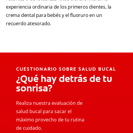
experiencia ordinaria de los primeros dientes, la
crema dental para bebés y el fluoruro en un
recuerdo atesorado.
CUESTIONARIO SOBRE SALUD BUCAL
¿Qué hay detrás de tu
sonrisa?
Realiza nuestra evaluación de
salud bucal para sacar el
máximo provecho de tu rutina
de cuidado.