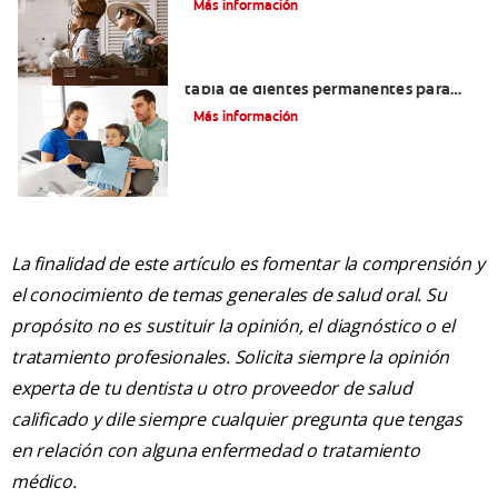
Más información
¿Qué diente sigue? Cómo usar una
tabla de dientes permanentes para
darle seguimiento a los nuevos dientes
Más información
de su hijo
La finalidad de este artículo es fomentar la comprensión y
el conocimiento de temas generales de salud oral. Su
propósito no es sustituir la opinión, el diagnóstico o el
tratamiento profesionales. Solicita siempre la opinión
experta de tu dentista u otro proveedor de salud
calificado y dile siempre cualquier pregunta que tengas
en relación con alguna enfermedad o tratamiento
médico.