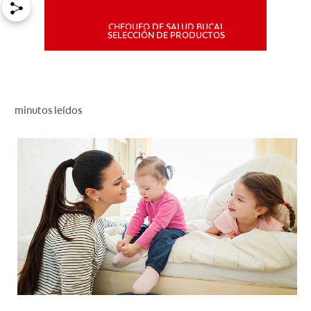
CHEQUEO DE SALUD BUCAL
MISIÓN
SELECCIÓN DE PRODUCTOS
CHEQUEO DE SALUD BUCAL
SELECCIÓN DE PRODUCTOS
minutos leídos
PARA PROFESIONALES
CUPONES
DÓNDE COMPRAR
PE (ES)
SUSCRÍBETE