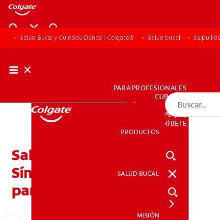
Salud Bucal y Cuidado Dental | Colgate®
Salud bucal
Salpullid
PARA PROFESIONALES
CUPONES
DÓNDE COMPRAR
PE (ES)
SUSCRÍBETE
PRODUCTOS
PRODUCTOS
Salpullidos por dentición:
Síntomas y tratamiento
SALUD BUCAL
SALUD BUCAL
para su bebé
MISIÓN