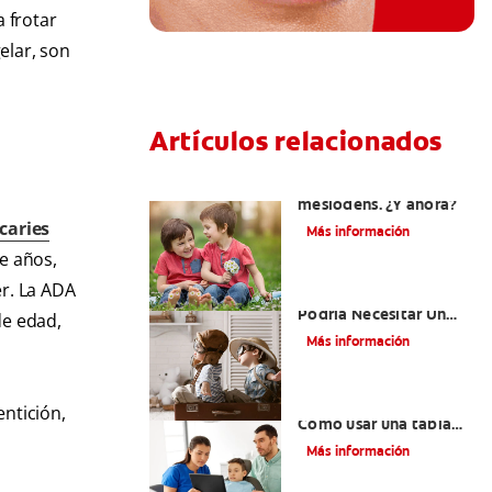
a frotar
elar, son
Artículos relacionados
Su hijo tiene un
mesiodens. ¿Y ahora?
caries
Más información
e años,
r. La ADA
¿Por Qué Su Hijo
Podría Necesitar Un
de edad,
Mantenedor De
Más información
Espacio?
¿Qué diente sigue?
entición,
Cómo usar una tabla
de dientes
Más información
permanentes para
darle seguimiento a los