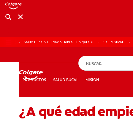
Salud Bucal y Cuidado Dental | Colgate®
Salud bucal
CHEQUEO DE SAL
CHEQUEO DE 
SALUD BUCAL
MISIÓN
PRODUCTOS
PRODUCTOS
SALUD BUCAL
MISIÓN
¿A qué edad empiez
PARA PROFESIONALES
CUPONES
DÓNDE COMPRAR