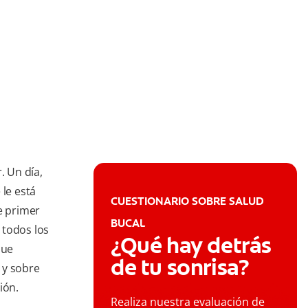
. Un día,
 le está
CUESTIONARIO SOBRE SALUD
e primer
BUCAL
 todos los
¿Qué hay detrás
que
de tu sonrisa?
 y sobre
ión.
Realiza nuestra evaluación de