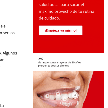
salud bucal para sacar el
máximo provecho de tu rutina
de cuidado.
uele
¡Empieza ya mismo!
n ser los
o. Algunos
ear
e
 La