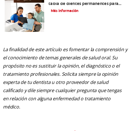
tabla de dientes permanentes para
darle seguimiento a los nuevos dientes
Más información
de su hijo
La finalidad de este artículo es fomentar la comprensión y
el conocimiento de temas generales de salud oral. Su
propósito no es sustituir la opinión, el diagnóstico o el
tratamiento profesionales. Solicita siempre la opinión
experta de tu dentista u otro proveedor de salud
calificado y dile siempre cualquier pregunta que tengas
en relación con alguna enfermedad o tratamiento
médico.