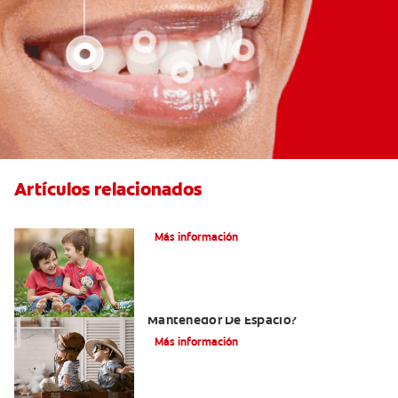
Artículos relacionados
Su hijo tiene un mesiodens. ¿Y ahora?
Más información
¿Por Qué Su Hijo Podría Necesitar Un
Mantenedor De Espacio?
Más información
¿Qué diente sigue? Cómo usar una