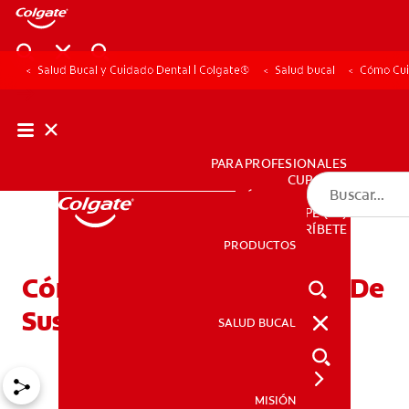
Salud Bucal y Cuidado Dental | Colgate®
Salud bucal
Cómo Cui
PARA PROFESIONALES
CUPONES
DÓNDE COMPRAR
PE (ES)
SUSCRÍBETE
PRODUCTOS
PRODUCTOS
Cómo Cuidar Los Dientes De
Sus Hijos
SALUD BUCAL
SALUD BUCAL
MISIÓN