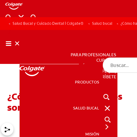
Salud Bucal y Cuidado Dental | Colgate®
Salud bucal
¿Cómo hac
PARA PROFESIONALES
CUPONES
DÓNDE COMPRAR
PE (ES)
SUSCRÍBETE
PRODUCTOS
PRODUCTOS
¿Cómo hacer que los niños
sonrían con brackets?
SALUD BUCAL
SALUD BUCAL
MISIÓN