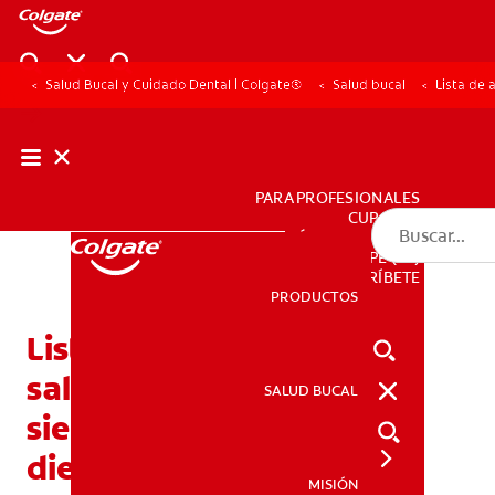
Salud Bucal y Cuidado Dental | Colgate®
Salud bucal
Lista de 
PARA PROFESIONALES
CUPONES
DÓNDE COMPRAR
PE (ES)
SUSCRÍBETE
PRODUCTOS
PRODUCTOS
Lista de alimentos
saludables: Los mejores
SALUD BUCAL
SALUD BUCAL
siete alimentos para sus
dientes
MISIÓN