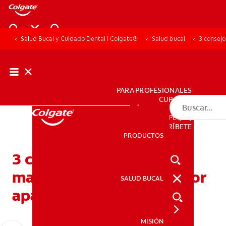
Salud Bucal y Cuidado Dental | Colgate®
Salud bucal
3 consejo
PARA PROFESIONALES
CUPONES
DÓNDE COMPRAR
PE (ES)
SUSCRÍBETE
PRODUCTOS
PRODUCTOS
3 consejos para prevenir
manchas en los dientes por
SALUD BUCAL
SALUD BUCAL
aparatos de ortodoncia
MISIÓN