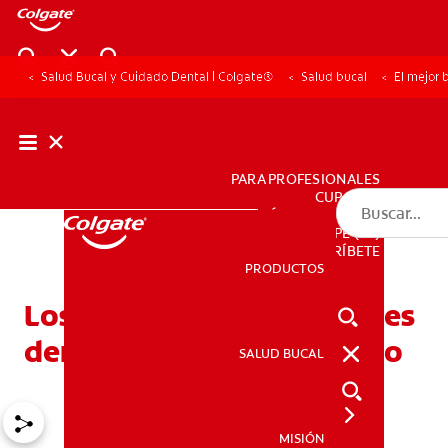
Salud Bucal y Cuidado Dental | Colgate®
Salud bucal
El mejor 
PARA PROFESIONALES
CUPONES
DÓNDE COMPRAR
PE (ES)
SUSCRÍBETE
PRODUCTOS
PRODUCTOS
Los mejores blanqueadores
dentales de uso doméstico
SALUD BUCAL
SALUD BUCAL
MISIÓN