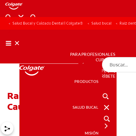
Salud Bucal y Cuidado Dental | Colgate®
Salud bucal
Raíz den
PARA PROFESIONALES
CUPONES
DÓNDE COMPRAR
PE (ES)
SUSCRÍBETE
PRODUCTOS
PRODUCTOS
Raíz dental expuesta:
Causas y síntomas
SALUD BUCAL
SALUD BUCAL
MISIÓN