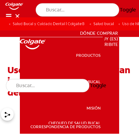
Toggle
Salud Bucal y Cuidado Dental | Colgate®
Salud bucal
Uso de hi
PARA PROFESIONALES
DÓNDE COMPRAR
UY (ES)
SUSCRIBITE
PRODUCTOS
PRODUCTOS
Uso de hilo dental: ¿Qué tan
importante es usar hilo
SALUD BUCAL
Toggle
SALUD BUCAL
dental para vos?
MISIÓN
CHEQUEO DE SALUD BUCAL
MISIÓN
CORRESPONDENCIA DE PRODUCTOS