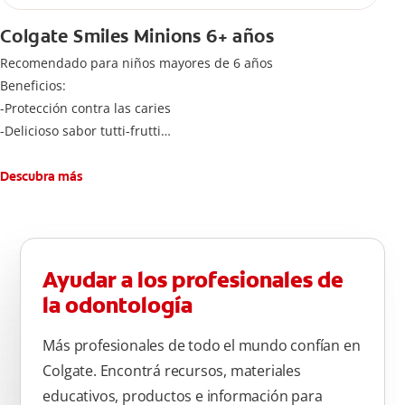
Colgate Smiles Minions 6+ años
Recomendado para niños mayores de 6 años
Beneficios:
-Protección contra las caries
-Delicioso sabor tutti-frutti
-Cantidad adecuada de flúoruro para los niños
Cepíllese adecuadamente los dientes después de cada
Descubra más
comida, tres veces al día por dos minutos. Enjuagar
completamente después de cada cepillado
Ayudar a los profesionales de
la odontología
Más profesionales de todo el mundo confían en
Colgate. Encontrá recursos, materiales
educativos, productos e información para