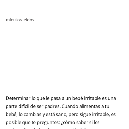
CHEQUEO DE SALUD BUCAL
CORRESPONDENCIA DE PRODUCTOS
minutos leídos
PARA PROFESIONALES
DÓNDE COMPRAR
UY (ES)
SUSCRIBITE
Determinar lo que le pasa a un bebé irritable es una
parte difícil de ser padres. Cuando alimentas a tu
bebé, lo cambias y está sano, pero sigue irritable, es
posible que te preguntes: ¿cómo saber si les