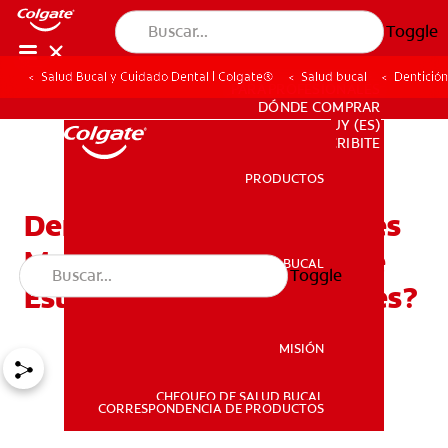
Toggle
Salud Bucal y Cuidado Dental | Colgate®
Salud bucal
Dentición
PARA PROFESIONALES
DÓNDE COMPRAR
UY (ES)
SUSCRIBITE
PRODUCTOS
PRODUCTOS
Dentición En Bebés DeTres
Meses: ¿Cómo Saber Si Le
SALUD BUCAL
Toggle
SALUD BUCAL
Están Saliendo Los Dientes?
MISIÓN
CHEQUEO DE SALUD BUCAL
MISIÓN
CORRESPONDENCIA DE PRODUCTOS