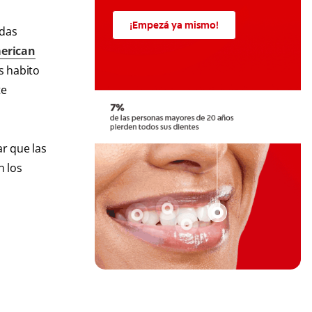
¡Empezá ya mismo!
adas
erican
os habito
te
r que las
n los