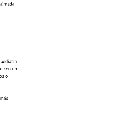
y húmeda
 pediatra
 o con un
os o
l más