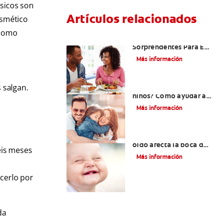
ásicos son
Artículos relacionados
osmético
 como
Cinco Razones
Sorprendentes Para El
Mal Aliento En Los
Más información
Niños
 salgan.
¿Dolor de muela en
niños? Cómo ayudar a
tus pequeños en el
Más información
proceso
¿Una infección en el
oído afecta la boca del
eis meses
bebé?
Más información
acerlo por
da