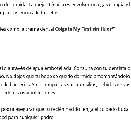
ón de comida. La mejor técnica es envolver una gasa limpia 
piar las encías de tu bebé.
tales como la crema dental
Colgate My First sin flúor
™.
tal o a través de agua embotellada. Consulta con tu dentista o
bebé. No dejes que tu bebé se quede dormido amamantándolo
o de bacterias. Y no compartas sus utensilios, bebidas de vas
 pueden causar infecciones.
o, podrá asegurar que tu recién nacido tenga el cuidado buca
idad para cualquier padre.