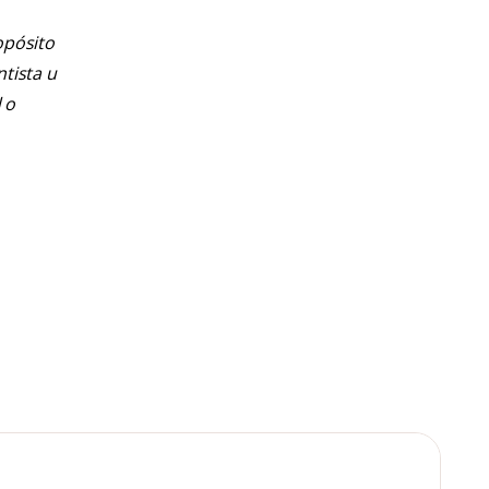
opósito
ntista u
 o