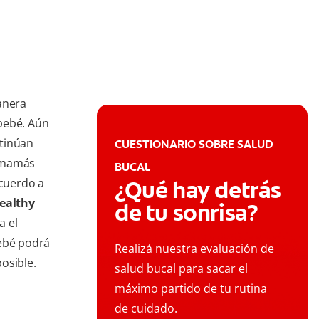
anera
bebé. Aún
ntinúan
CUESTIONARIO SOBRE SALUD
s mamás
BUCAL
acuerdo a
¿Qué hay detrás
ealthy
de tu sonrisa?
a el
bebé podrá
Realizá nuestra evaluación de
osible.
salud bucal para sacar el
máximo partido de tu rutina
de cuidado.