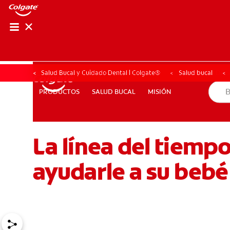
CHEQUEO DE SAL
CHEQUEO DE 
Salud Bucal y Cuidado Dental | Colgate®
Salud bucal
SALUD BUCAL
MISIÓN
PRODUCTOS
PRODUCTOS
SALUD BUCAL
MISIÓN
La línea del tiemp
PARA PROFESIONALES
DÓNDE COMPRAR
UY (ES)
ayudarle a su bebé