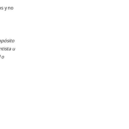
os y no
opósito
ntista u
 o