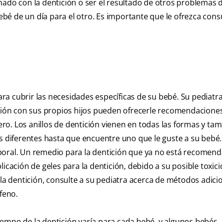
nado con la dentición o ser el resultado de otros problemas d
bé de un día para el otro. Es importante que le ofrezca cons
a cubrir las necesidades específicas de su bebé. Su pediatra
ión con sus propios hijos pueden ofrecerle recomendacione
o. Los anillos de dentición vienen en todas las formas y ta
os diferentes hasta que encuentre uno que le guste a su bebé
poral. Un remedio para la dentición que ya no está recomen
icación de geles para la dentición, debido a su posible toxicid
 dentición, consulte a su pediatra acerca de métodos adici
feno.
 tiempo de la dentición varía para cada bebé, y algunos bebés