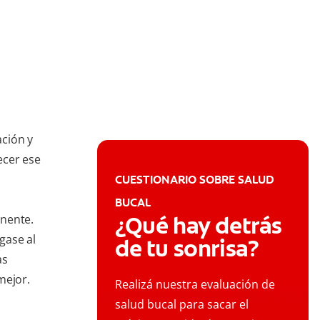
ción y
ecer ese
CUESTIONARIO SOBRE SALUD
BUCAL
¿Qué hay detrás
inente.
gase al
de tu sonrisa?
as
mejor.
Realizá nuestra evaluación de
salud bucal para sacar el