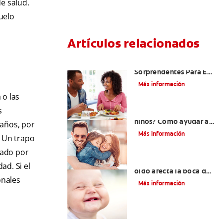
e salud.
uelo
Artículos relacionados
Cinco Razones
Sorprendentes Para El
Mal Aliento En Los
Más información
Niños
 o las
s
¿Dolor de muela en
niños? Cómo ayudar a
maños, por
tus pequeños en el
Más información
. Un trapo
proceso
dado por
¿Una infección en el
ad. Si el
oído afecta la boca del
onales
bebé?
Más información