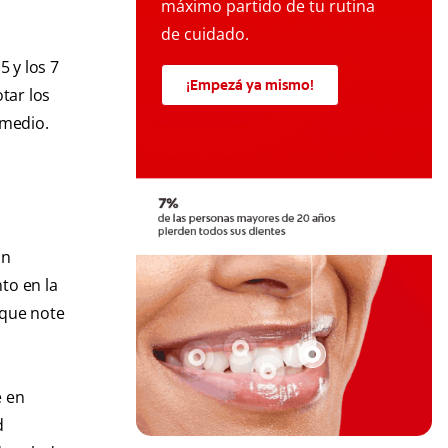
máximo partido de tu rutina
de cuidado.
5 y los 7
¡Empezá ya mismo!
tar los
medio.
an
to en la
 que note
é en
d