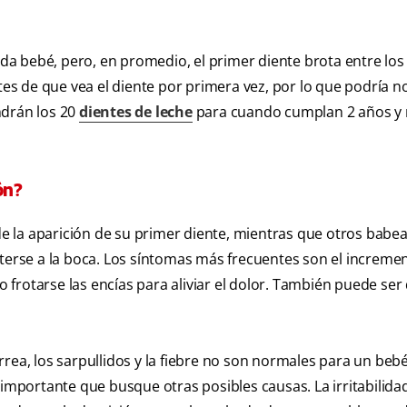
ada bebé, pero, en promedio, el primer diente brota entre los 
s de que vea el diente por primera vez, por lo que podría no
ndrán los 20
dientes de leche
para cuando cumplan 2 años y 
ón?
 la aparición de su primer diente, mientras que otros babe
rse a la boca. Los síntomas más frecuentes son el incremen
 o frotarse las encías para aliviar el dolor. También puede ser
rea, los sarpullidos y la fiebre no son normales para un beb
 importante que busque otras posibles causas. La irritabilida