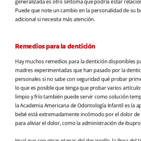
generalizada es otro síntoma que podría estar relacio
Puede que note un cambio en la personalidad de su be
adicional si necesita más atención.
Remedios para la dentición
Hay muchos remedios para la dentición disponibles par
madres experimentadas que han pasado por la dentic
personales si no sabe con seguridad qué probar primer
lo que es posible que tenga que probar varios artícul
limpio y frío también puede servir como solución tem
la Academia Americana de Odontología Infantil es la apl
bebé está extremadamente incómodo por el dolor de la
para aliviar el dolor, como la administración de ibupro
Igual que con otras etapas del desarrollo, la línea del