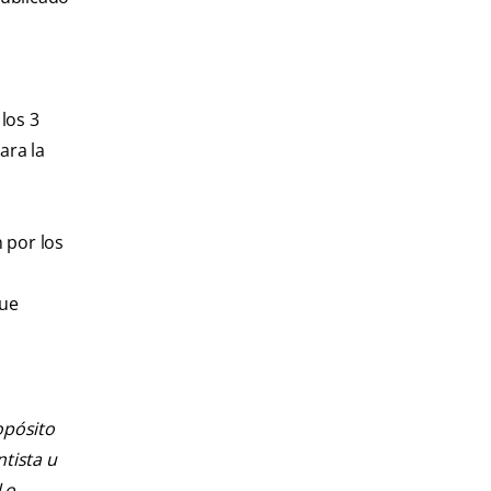
los 3
ara la
 por los
que
opósito
ntista u
 o