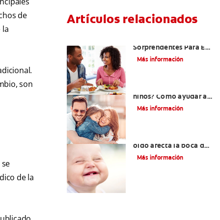
ncipales
echos de
Artículos relacionados
 la
Cinco Razones
Sorprendentes Para El
Mal Aliento En Los
Más información
Niños
dicional.
mbio, son
¿Dolor de muela en
niños? Cómo ayudar a
tus pequeños en el
Más información
proceso
¿Una infección en el
oído afecta la boca del
bebé?
Más información
 se
dico de la
publicado