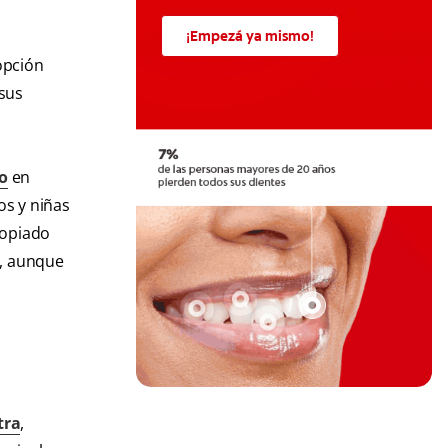
¡Empezá ya mismo!
opción
 sus
do
en
os y niñas
ropiado
a, aunque
tra
,