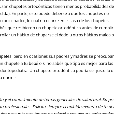
e usan chupetes ortodónticos tienen menos probabilidades de
dida). En parte, esto puede deberse a que los chupetes no
 buccinador, lo cual no ocurre en el caso de los chupetes
ebés que recibieron un chupete ortodóntico antes de cumplir 
llar un hábito de chuparse el dedo u otros hábitos malos p
petes, pero en ocasiones sus padres y madres se preocupan
un chupete a tu bebé o si no sabés qué tipo es mejor para las
 odontopediatra. Un chupete ortodóntico podría ser justo lo 
 a dormir.
ión y el conocimiento de temas generales de salud oral. Su pr
nto profesionales. Solicita siempre la opinión experta de tu de
lquier pregunta que tengas en relación con alguna enfermedad