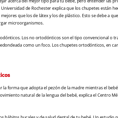
ar acerca del mejor tipo para tu bebé, pero entender las pri
a Universidad de Rochester explica que los chupetes están h
 mejores que los de látex y los de plástico. Esto se debe a que
bergar microorganismos.
odónticos. Los no ortodónticos son el tipo convencional o tra
tá redondeada como un foco. Los chupetes ortodónticos, en ca
icos
r la forma que adopta el pezón de la madre mientras el bebé
ovimiento natural de la lengua del bebé, explica el Centro Mé
los hábitos bucales y de salud dental de tu bebé. Un estudio 