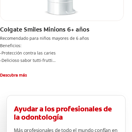
Colgate Smiles Minions 6+ años
Recomendado para niños mayores de 6 años
Beneficios:
-Protección contra las caries
-Delicioso sabor tutti-frutti
-Cantidad adecuada de flúoruro para los niños
Cepíllese adecuadamente los dientes después de cada
Descubra más
comida, tres veces al día por dos minutos. Enjuagar
completamente después de cada cepillado
Ayudar a los profesionales de
la odontología
Más profesionales de todo el mundo confían en