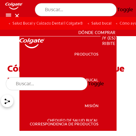
Toggle
Salud Bucal y Cuidado Dental | Colgate®
Salud bucal
Cómo ayud
PARA PROFESIONALES
DÓNDE COMPRAR
UY (ES)
SUSCRIBITE
PRODUCTOS
PRODUCTOS
Cómo ayudar a un niño que
no se lava los dientes
SALUD BUCAL
Toggle
SALUD BUCAL
MISIÓN
CHEQUEO DE SALUD BUCAL
MISIÓN
CORRESPONDENCIA DE PRODUCTOS