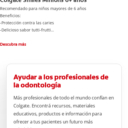
Colgate Smiles Minions 6+ años
Recomendado para niños mayores de 6 años
Beneficios:
-Protección contra las caries
-Delicioso sabor tutti-frutti
-Cantidad adecuada de flúoruro para los niños
Cepíllese adecuadamente los dientes después de cada
Descubra más
comida, tres veces al día por dos minutos. Enjuagar
completamente después de cada cepillado
Ayudar a los profesionales de
la odontología
Más profesionales de todo el mundo confían en
Colgate. Encontrá recursos, materiales
educativos, productos e información para
ofrecer a tus pacientes un futuro más