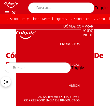
Toggle
Salud Bucal y Cuidado Dental | Colgate®
Salud bucal
Cómo Cui
PARA PROFESIONALES
DÓNDE COMPRAR
UY (ES)
SUSCRIBITE
PRODUCTOS
PRODUCTOS
Cómo Cuidar Los Dientes De
Sus Hijos
SALUD BUCAL
Toggle
SALUD BUCAL
MISIÓN
CHEQUEO DE SALUD BUCAL
MISIÓN
CORRESPONDENCIA DE PRODUCTOS