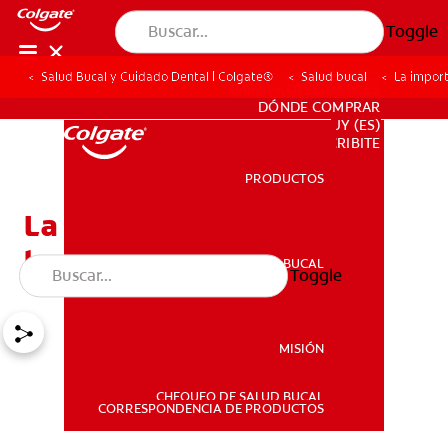
Toggle
Salud Bucal y Cuidado Dental | Colgate®
Salud bucal
La import
PARA PROFESIONALES
DÓNDE COMPRAR
UY (ES)
SUSCRIBITE
PRODUCTOS
PRODUCTOS
La importancia de cuidar
los dientes natales
SALUD BUCAL
Toggle
SALUD BUCAL
MISIÓN
CHEQUEO DE SALUD BUCAL
MISIÓN
CORRESPONDENCIA DE PRODUCTOS