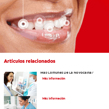
Artículos relacionados
¿Cuáles Son Los Efectos Secundarios
Más Comunes De La Novocaína?
Más información
¿Qué es el óxido nitroso?
Más información