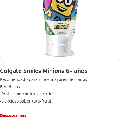
Colgate Smiles Minions 6+ años
Recomendado para niños mayores de 6 años
Beneficios:
-Protección contra las caries
-Delicioso sabor tutti-frutti
-Cantidad adecuada de flúoruro para los niños
Cepíllese adecuadamente los dientes después de cada
Descubra más
comida, tres veces al día por dos minutos. Enjuagar