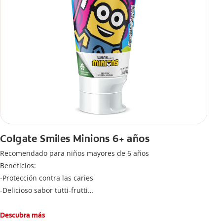
Colgate Smiles Minions 6+ años
Recomendado para niños mayores de 6 años
Beneficios:
-Protección contra las caries
-Delicioso sabor tutti-frutti
-Cantidad adecuada de flúoruro para los niños
Cepíllese adecuadamente los dientes después de cada
Descubra más