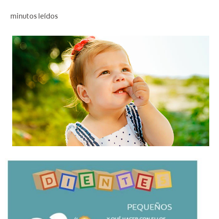
CHEQUEO DE SALUD BUCAL
minutos leídos
CORRESPONDENCIA DE PRODUCTOS
PARA PROFESIONALES
DÓNDE COMPRAR
UY (ES)
SUSCRIBITE