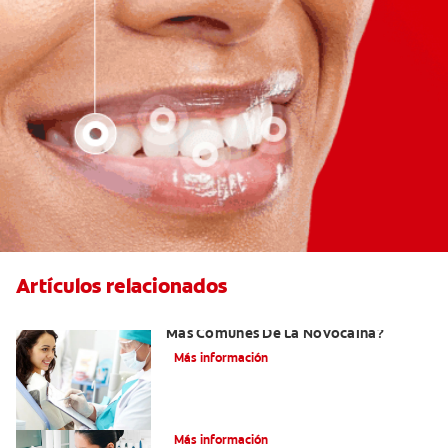
Artículos relacionados
¿Cuáles Son Los Efectos Secundarios
Más Comunes De La Novocaína?
Más información
¿Qué es el óxido nitroso?
Más información