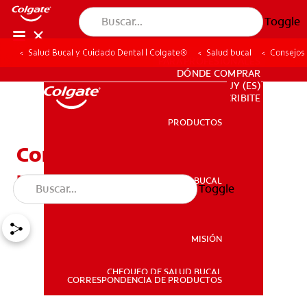
Toggle
Salud Bucal y Cuidado Dental | Colgate®
Salud bucal
Consejos
PARA PROFESIONALES
DÓNDE COMPRAR
UY (ES)
SUSCRIBITE
PRODUCTOS
PRODUCTOS
Consejos de Salud bucal
para Niños
SALUD BUCAL
Toggle
SALUD BUCAL
MISIÓN
CHEQUEO DE SALUD BUCAL
MISIÓN
CORRESPONDENCIA DE PRODUCTOS