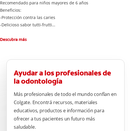
Recomendado para niños mayores de 6 años
Beneficios:
-Protección contra las caries
-Delicioso sabor tutti-frutti
-Cantidad adecuada de flúoruro para los niños
Cepíllese adecuadamente los dientes después de cada
Descubra más
comida, tres veces al día por dos minutos. Enjuagar
completamente después de cada cepillado
Ayudar a los profesionales de
la odontología
Más profesionales de todo el mundo confían en
Colgate. Encontrá recursos, materiales
educativos, productos e información para
ofrecer a tus pacientes un futuro más
saludable.