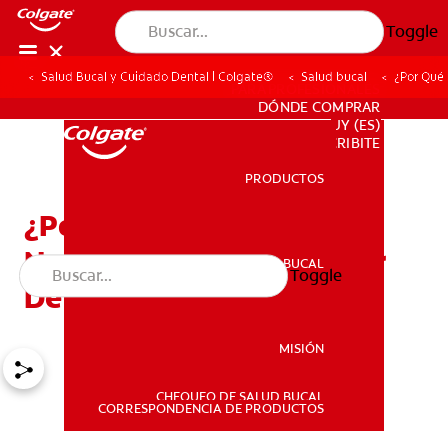
Toggle
Salud Bucal y Cuidado Dental | Colgate®
Salud bucal
¿Por Qué 
PARA PROFESIONALES
DÓNDE COMPRAR
UY (ES)
SUSCRIBITE
PRODUCTOS
PRODUCTOS
¿Por Qué Su Hijo Podría
Necesitar Un Mantenedor
SALUD BUCAL
Toggle
SALUD BUCAL
De Espacio?
MISIÓN
CHEQUEO DE SALUD BUCAL
MISIÓN
CORRESPONDENCIA DE PRODUCTOS