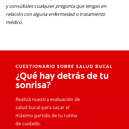
y consúltales cualquier pregunta que tengas en
relación con alguna enfermedad o tratamiento
médico.
CUESTIONARIO SOBRE SALUD BUCAL
¿Qué hay detrás de tu
sonrisa?
Realizá nuestra evaluación de
salud bucal para sacar el
máximo partido de tu rutina
de cuidado.