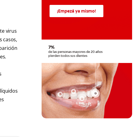
¡Empezá ya mismo!
te virus
s casos,
parición
es.
s
a
líquidos
es