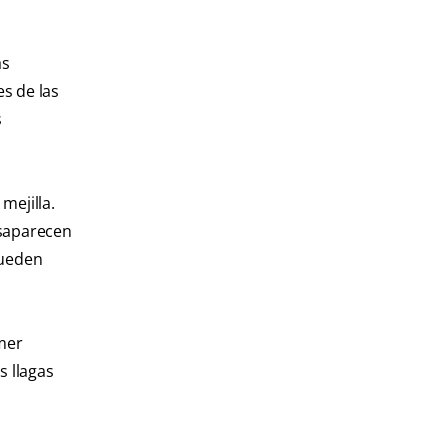
as
s de las
s
mejilla.
esaparecen
pueden
omer
s llagas