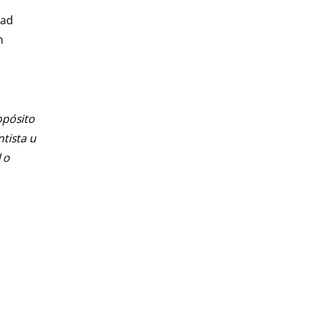
dad
n
opósito
ntista u
 o