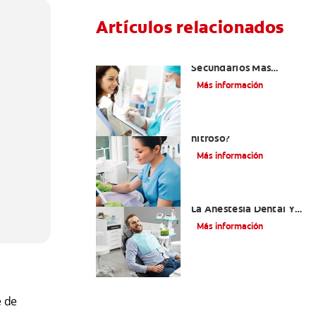
Artículos relacionados
¿Cuáles Son Los Efectos
Secundarios Más
Comunes De La
Más información
Novocaína?
¿Qué es el óxido
nitroso?
Más información
Efectos Colaterales De
La Anestesia Dental Y
Causas De Tratamiento
Más información
e de