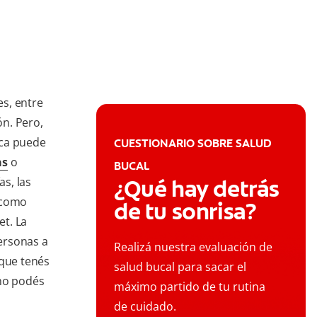
s, entre
ón. Pero,
oca puede
CUESTIONARIO SOBRE SALUD
as
o
BUCAL
as, las
¿Qué hay detrás
, como
de tu sonrisa?
et. La
ersonas a
Realizá nuestra evaluación de
o que tenés
salud bucal para sacar el
ómo podés
máximo partido de tu rutina
de cuidado.