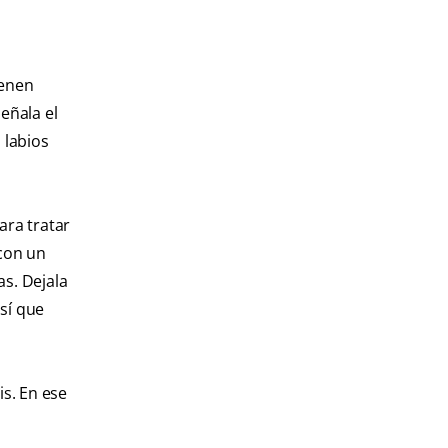
ienen
eñala el
 labios
ara tratar
 con un
as. Dejala
sí que
is. En ese