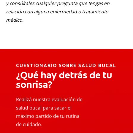
y consúltales cualquier pregunta que tengas en
relación con alguna enfermedad o tratamiento
médico.
CUESTIONARIO SOBRE SALUD BUCAL
¿Qué hay detrás de tu
sonrisa?
Realizá nuestra evaluación de
salud bucal para sacar el
máximo partido de tu rutina
de cuidado.