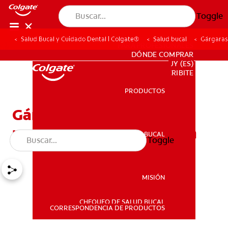
Toggle
Salud Bucal y Cuidado Dental | Colgate®
Salud bucal
Gárgaras 
PARA PROFESIONALES
DÓNDE COMPRAR
UY (ES)
SUSCRIBITE
PRODUCTOS
PRODUCTOS
Gárgaras de agua con sal
para el dolor de garganta
SALUD BUCAL
Toggle
SALUD BUCAL
MISIÓN
CHEQUEO DE SALUD BUCAL
MISIÓN
CORRESPONDENCIA DE PRODUCTOS