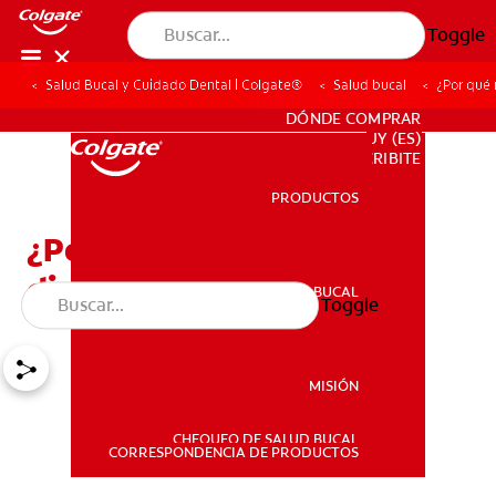
Toggle
Salud Bucal y Cuidado Dental | Colgate®
Salud bucal
¿Por qué 
PARA PROFESIONALES
DÓNDE COMPRAR
UY (ES)
SUSCRIBITE
PRODUCTOS
PRODUCTOS
¿Por qué me duelen los
dientes?
SALUD BUCAL
Toggle
SALUD BUCAL
MISIÓN
CHEQUEO DE SALUD BUCAL
MISIÓN
CORRESPONDENCIA DE PRODUCTOS