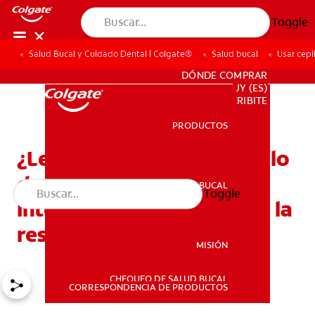
Toggle
Salud Bucal y Cuidado Dental | Colgate®
Salud bucal
Usar cepi
PARA PROFESIONALES
DÓNDE COMPRAR
UY (ES)
SUSCRIBITE
PRODUCTOS
PRODUCTOS
¿Le cuesta trabajo usar hilo
dental? Los cepillos
SALUD BUCAL
Toggle
SALUD BUCAL
interdentales podrían ser la
respuesta
MISIÓN
CHEQUEO DE SALUD BUCAL
MISIÓN
CORRESPONDENCIA DE PRODUCTOS