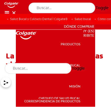
Toggle
Salud Bucal y Cuidado Dental | Colgate®
Salud bucal
Cómo cons
PARA PROFESIONALES
DÓNDE COMPRAR
UY (ES)
SUSCRIBITE
PRODUCTOS
PRODUCTOS
La sonrisa perfecta para las
videollamadas
SALUD BUCAL
Toggle
SALUD BUCAL
MISIÓN
CHEQUEO DE SALUD BUCAL
MISIÓN
CORRESPONDENCIA DE PRODUCTOS