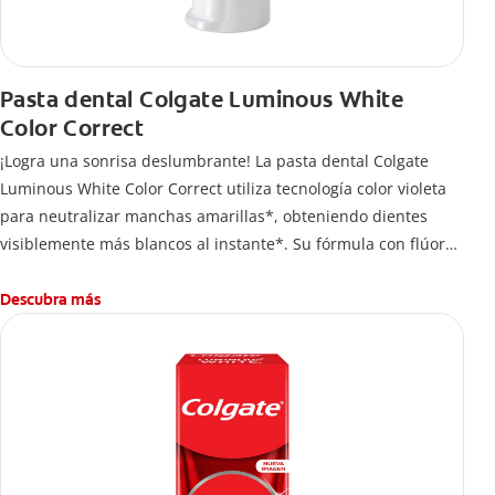
Pasta dental Colgate Luminous White
Color Correct
¡Logra una sonrisa deslumbrante! La pasta dental Colgate
Luminous White Color Correct utiliza tecnología color violeta
para neutralizar manchas amarillas*, obteniendo dientes
visiblemente más blancos al instante*. Su fórmula con flúor
protege el esmalte mientras te permite lucir una sonrisa
radiante en todo momento.
Descubra más
*El efecto es temporal.