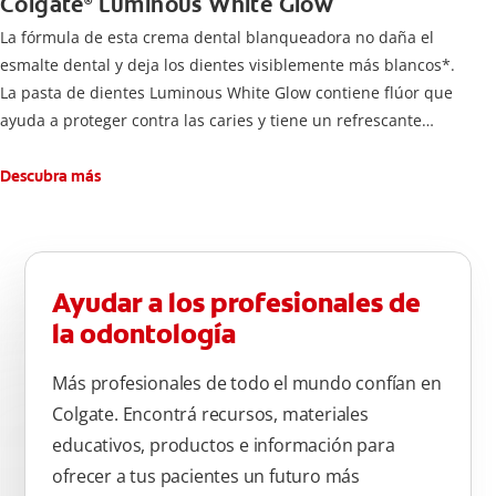
Colgate
Luminous White Glow
®
La fórmula de esta crema dental blanqueadora no daña el
esmalte dental y deja los dientes visiblemente más blancos*.
La pasta de dientes Luminous White Glow contiene flúor que
ayuda a proteger contra las caries y tiene un refrescante
sabor a menta.
Para una buena higiene bucal, cepíllese los dientes dos veces
Descubra más
al día durante dos minutos.
*Después de 4 semanas, con el uso diario.
-Remueve manchas profundas
-Dientes blancos
Ayudar a los profesionales de
-Seguro con el esmalte
la odontología
-Anticaries
Cepillarse los dientes correctamente después de cada
Más profesionales de todo el mundo confían en
comida, al menos dos veces al día durante un minuto.
Colgate. Encontrá recursos, materiales
Enjuague bien después del cepillado. Se recomienda utilizar
educativos, productos e información para
un cepillo de dientes con cerdas suaves.
ofrecer a tus pacientes un futuro más
No usar en menores de 18 años. Siga las recomendaciones de