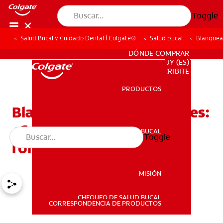
Toggle
Salud Bucal y Cuidado Dental | Colgate®
Salud bucal
Blanquea
PARA PROFESIONALES
DÓNDE COMPRAR
UY (ES)
SUSCRIBITE
PRODUCTOS
PRODUCTOS
Blanqueamiento de dientes:
¿Cuáles son las mejores
SALUD BUCAL
Toggle
SALUD BUCAL
formas?
MISIÓN
CHEQUEO DE SALUD BUCAL
MISIÓN
CORRESPONDENCIA DE PRODUCTOS