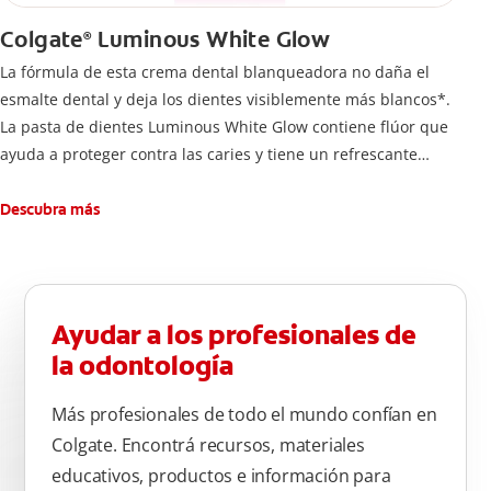
Colgate
Luminous White Glow
®
La fórmula de esta crema dental blanqueadora no daña el
esmalte dental y deja los dientes visiblemente más blancos*.
La pasta de dientes Luminous White Glow contiene flúor que
ayuda a proteger contra las caries y tiene un refrescante
sabor a menta.
Para una buena higiene bucal, cepíllese los dientes dos veces
Descubra más
al día durante dos minutos.
*Después de 4 semanas, con el uso diario.
-Remueve manchas profundas
-Dientes blancos
Ayudar a los profesionales de
-Seguro con el esmalte
la odontología
-Anticaries
Cepillarse los dientes correctamente después de cada
Más profesionales de todo el mundo confían en
comida, al menos dos veces al día durante un minuto.
Colgate. Encontrá recursos, materiales
Enjuague bien después del cepillado. Se recomienda utilizar
educativos, productos e información para
un cepillo de dientes con cerdas suaves.