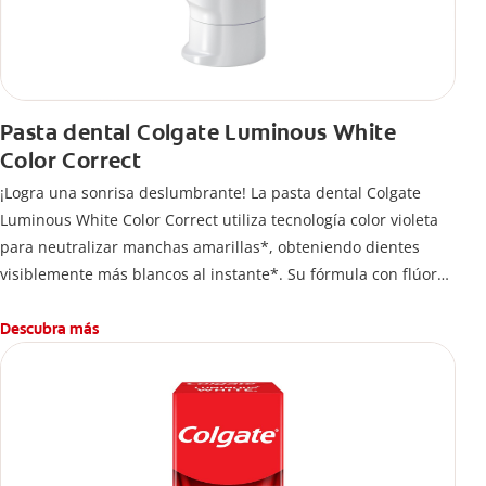
Pasta dental Colgate Luminous White
Color Correct
¡Logra una sonrisa deslumbrante! La pasta dental Colgate
Luminous White Color Correct utiliza tecnología color violeta
para neutralizar manchas amarillas*, obteniendo dientes
visiblemente más blancos al instante*. Su fórmula con flúor
protege el esmalte mientras te permite lucir una sonrisa
radiante en todo momento.
Descubra más
*El efecto es temporal.