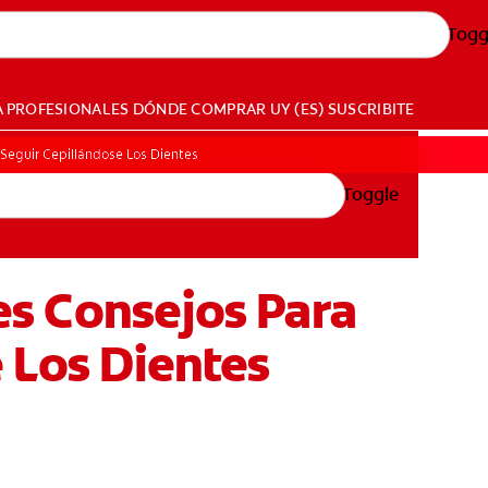
Togg
A PROFESIONALES
DÓNDE COMPRAR
UY (ES)
SUSCRIBITE
A Seguir Cepillándose Los Dientes
Toggle
res Consejos Para
 Los Dientes