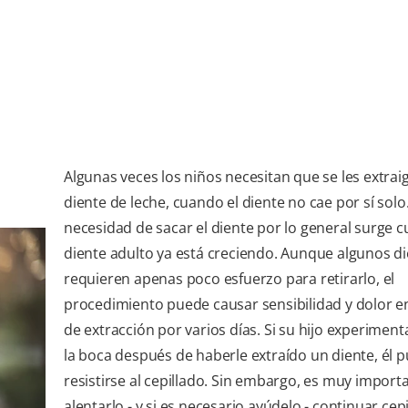
Algunas veces los niños necesitan que se les extrai
diente de leche, cuando el diente no cae por sí solo
necesidad de sacar el diente por lo general surge c
diente adulto ya está creciendo. Aunque algunos d
requieren apenas poco esfuerzo para retirarlo, el
procedimiento puede causar sensibilidad y dolor en 
de extracción por varios días. Si su hijo experiment
la boca después de haberle extraído un diente, él 
resistirse al cepillado. Sin embargo, es muy import
alentarlo - y si es necesario ayúdelo - continuar cep