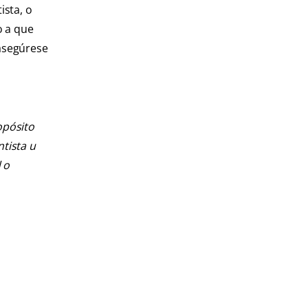
ista, o
o a que
 asegúrese
opósito
ntista u
 o