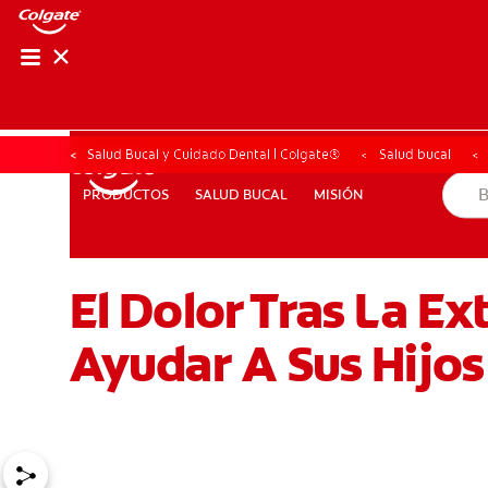
CHEQUEO DE SAL
CHEQUEO DE 
Salud Bucal y Cuidado Dental | Colgate®
Salud bucal
SALUD BUCAL
MISIÓN
PRODUCTOS
PRODUCTOS
SALUD BUCAL
MISIÓN
El Dolor Tras La Ex
PARA PROFESIONALES
DÓNDE COMPRAR
UY (ES)
Ayudar A Sus Hijos