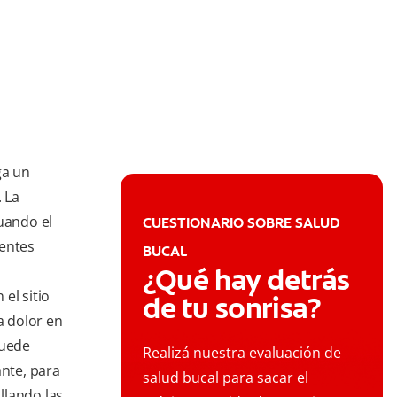
ga un
. La
uando el
CUESTIONARIO SOBRE SALUD
ientes
BUCAL
¿Qué hay detrás
el sitio
de tu sonrisa?
a dolor en
puede
Realizá nuestra evaluación de
ante, para
salud bucal para sacar el
illando las