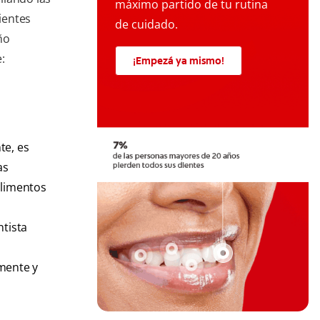
máximo partido de tu rutina
uientes
de cuidado.
ño
:
¡Empezá ya mismo!
te, es
as
alimentos
ntista
a
amente y