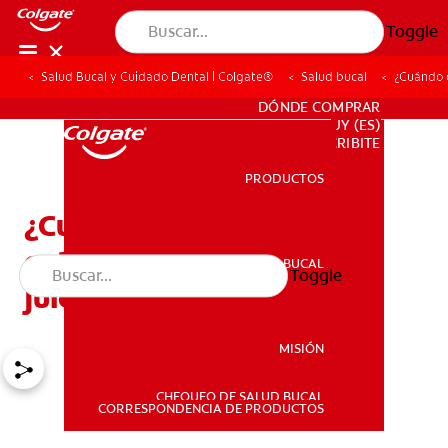
Toggle
Salud Bucal y Cuidado Dental | Colgate®
Salud bucal
¿Cuándo d
PARA PROFESIONALES
DÓNDE COMPRAR
UY (ES)
SUSCRIBITE
PRODUCTOS
PRODUCTOS
¿Cuándo deben ser
extraídas las muelas del
SALUD BUCAL
Toggle
SALUD BUCAL
juicio?
MISIÓN
CHEQUEO DE SALUD BUCAL
MISIÓN
CORRESPONDENCIA DE PRODUCTOS