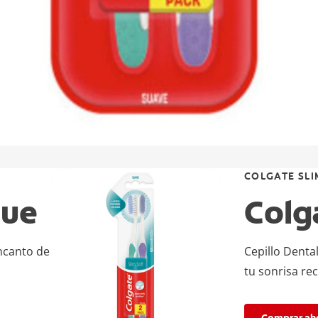
COLGATE SLI
lue
Colg
encanto de
Cepillo Dental
tu sonrisa re