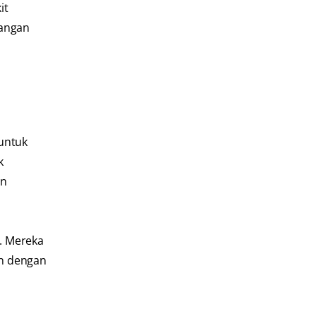
it
dangan
 untuk
k
an
i. Mereka
in dengan