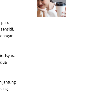
u paru-
sensitif,
radangan
n. Isyarat
 dua
an jantung
ahang