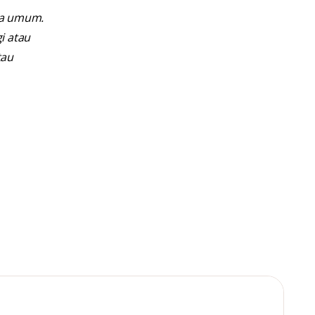
ra umum.
i atau
tau