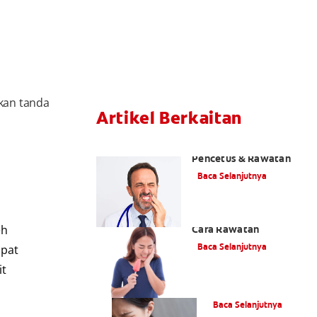
akan tanda
Artikel Berkaitan
Sakit Saraf Gigi:
Pencetus & Rawatan
Baca Selanjutnya
Punca Kepekaan Gigi &
eh
Cara Rawatan
Baca Selanjutnya
apat
it
Cara Ia Bertindak
Baca Selanjutnya