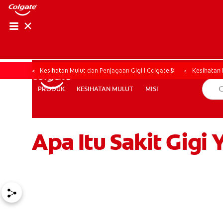
PENILAIAN KESIHAT
PENILAIAN KESI
Kesihatan Mulut dan Penjagaan Gigi | Colgate®
Kesihatan 
KESIHATAN MULUT
MISI
PRODUK
PRODUK
KESIHATAN MULUT
MISI
Apa Itu Sakit Gigi
MY (MS)