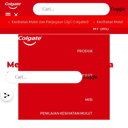
Toggle
Kesihatan Mulut dan Penjagaan Gigi | Colgate®
Kesihatan Mulut
MY (MS)
PRODUK
PRODUK
Mengajar Anak Anda Cara
Memberus Dan Memflos
KESIHATAN MULUT
Toggle
KESIHATAN MULUT
MISI
PENILAIAN KESIHATAN MULUT
MISI