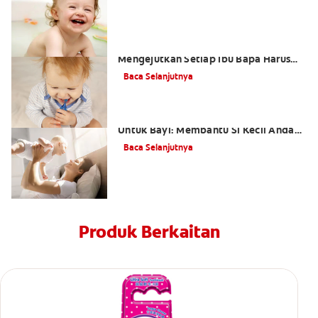
Gigi Kanak-kanak yang Sihat: Fakta
Mengejutkan Setiap Ibu Bapa Harus
Tahu
Baca Selanjutnya
Penawar Pertumbuhan Gigi Terbaik
Untuk Bayi: Membantu Si Kecil Anda
Mengatasi Rasa Sakit
Baca Selanjutnya
Produk Berkaitan