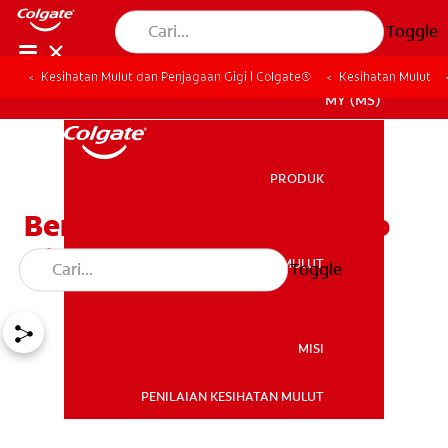
Toggle
Kesihatan Mulut dan Penjagaan Gigi | Colgate®
Kesihatan Mulut
MY (MS)
PRODUK
PRODUK
Berapakah Kos Pendakap
Gigi Untuk Kanak-kanak?
KESIHATAN MULUT
Toggle
KESIHATAN MULUT
MISI
PENILAIAN KESIHATAN MULUT
MISI