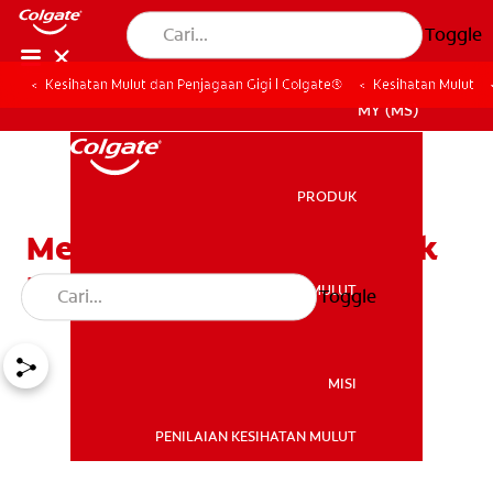
Toggle
Kesihatan Mulut dan Penjagaan Gigi | Colgate®
Kesihatan Mulut
MY (MS)
PRODUK
PRODUK
Memilih Berus Gigi Terbaik
Untuk Braces
KESIHATAN MULUT
Toggle
KESIHATAN MULUT
MISI
PENILAIAN KESIHATAN MULUT
MISI