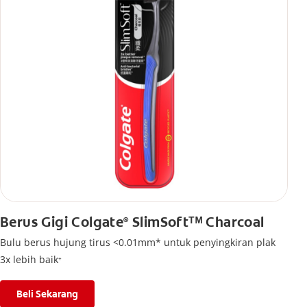
Berus Gigi Colgate
SlimSoftᵀᴹ Charcoal
®
Bulu berus hujung tirus <0.01mm* untuk penyingkiran plak
3x lebih baik⁺
Beli Sekarang