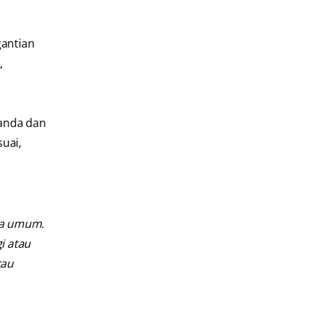
gantian
,
 anda dan
uai,
ra umum.
i atau
tau