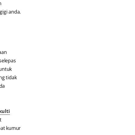
n
igi anda.
aan
selepas
untuk
g tidak
da
kulti
t
bat kumur