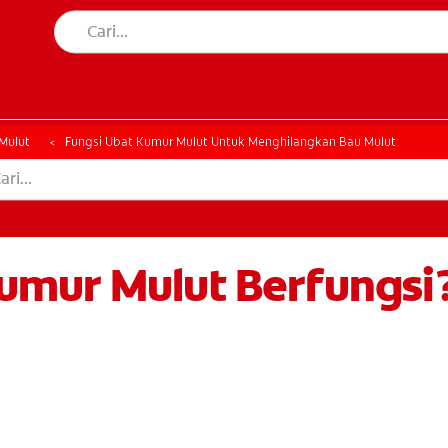
AN MULUT
HATAN MULUT
Mulut
Fungsi Ubat Kumur Mulut Untuk Menghilangkan Bau Mulut
umur Mulut Berfungsi