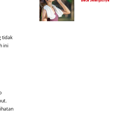
Baca Selanjutnya
 tidak
 ini
b
ut.
sihatan