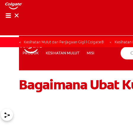
PENILAIAN KESIHAT
PENILAIAN KESI
Kesihatan Mulut dan Penjagaan Gigi | Colgate®
Kesihatan 
KESIHATAN MULUT
MISI
PRODUK
PRODUK
KESIHATAN MULUT
MISI
Bagaimana Ubat K
MY (MS)